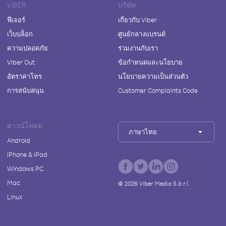
VIBER
บริษัท
ฟีเจอร์
เกี่ยวกับ Viber
เว็บบล็อก
ศูนย์กลางแบรนด์
ความปลอดภัย
ร่วมงานกับเรา
Viber Out
ข้อกำหนดและนโยบาย
อัตราค่าโทร
นโยบายความเป็นส่วนตัว
การสนับสนุน
Customer Complaints Code
ดาวน์โหลด
ภาษาไทย
Android
iPhone & iPad
Windows PC
Mac
©
2026
Viber Media S.à r.l.
Linux