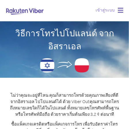
เข้าสู่ระบบ
Togg
navig
วิธีการโทรไปโปแลนด์ จาก
อิสราเอล
ไม่ว่าคุณจะอยู่ที่ไหน คุณก็สามารถโทรด้วยคุณภาพเสียงที่ดี
จากอิสราเอล ไปโปแลนด์ได้ ด้วย Viber Out
คุณสามารถโทร
ถึงหมายเลขใดก็ได้ในโปแลนด์ ทั้งหมายเลขโทรศัพท์พื้นฐาน
หรือโทรศัพท์มือถือ ด้วยราคาเริ่มต้นเพียง 3.2 ¢ ต่อนาที
ซื้อแพ็คเกจเครดิตหรือแพ็คเกจการโทร เพื่อรับอัตราค่าโทร