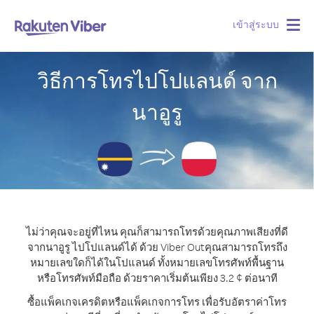
เข้าสู่ระบบ
Togg
navig
วิธีการโทรไปโปแลนด์ จาก
นาอูรู
ไม่ว่าคุณจะอยู่ที่ไหน คุณก็สามารถโทรด้วยคุณภาพเสียงที่ดี
จากนาอูรู ไปโปแลนด์ได้ ด้วย Viber Out
คุณสามารถโทรถึง
หมายเลขใดก็ได้ในโปแลนด์ ทั้งหมายเลขโทรศัพท์พื้นฐาน
หรือโทรศัพท์มือถือ ด้วยราคาเริ่มต้นเพียง 3.2 ¢ ต่อนาที
ซื้อแพ็คเกจเครดิตหรือแพ็คเกจการโทร เพื่อรับอัตราค่าโทร