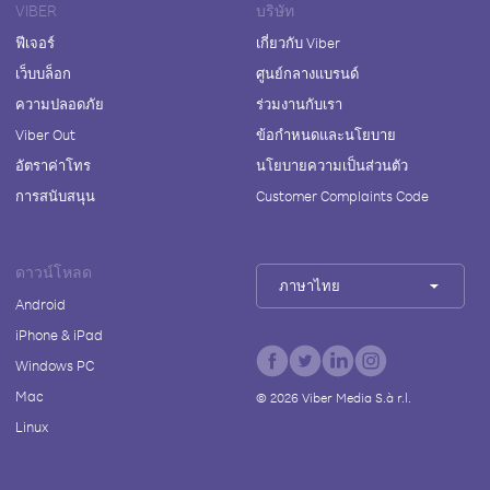
VIBER
บริษัท
ฟีเจอร์
เกี่ยวกับ Viber
เว็บบล็อก
ศูนย์กลางแบรนด์
ความปลอดภัย
ร่วมงานกับเรา
Viber Out
ข้อกำหนดและนโยบาย
อัตราค่าโทร
นโยบายความเป็นส่วนตัว
การสนับสนุน
Customer Complaints Code
ดาวน์โหลด
ภาษาไทย
Android
iPhone & iPad
Windows PC
Mac
©
2026
Viber Media S.à r.l.
Linux