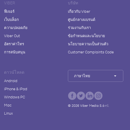
VIBER
บริษัท
ฟีเจอร์
เกี่ยวกับ Viber
เว็บบล็อก
ศูนย์กลางแบรนด์
ความปลอดภัย
ร่วมงานกับเรา
Viber Out
ข้อกำหนดและนโยบาย
อัตราค่าโทร
นโยบายความเป็นส่วนตัว
การสนับสนุน
Customer Complaints Code
ดาวน์โหลด
ภาษาไทย
Android
iPhone & iPad
Windows PC
Mac
©
2026
Viber Media S.à r.l.
Linux