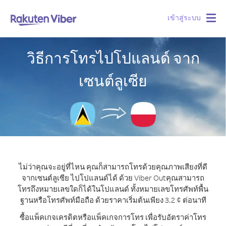
เข้าสู่ระบบ
Togg
navig
วิธีการโทรไปโปแลนด์ จาก
เซนต์ลูเซีย
ไม่ว่าคุณจะอยู่ที่ไหน คุณก็สามารถโทรด้วยคุณภาพเสียงที่ดี
จากเซนต์ลูเซีย ไปโปแลนด์ได้ ด้วย Viber Out
คุณสามารถ
โทรถึงหมายเลขใดก็ได้ในโปแลนด์ ทั้งหมายเลขโทรศัพท์พื้น
ฐานหรือโทรศัพท์มือถือ ด้วยราคาเริ่มต้นเพียง 3.2 ¢ ต่อนาที
ซื้อแพ็คเกจเครดิตหรือแพ็คเกจการโทร เพื่อรับอัตราค่าโทร