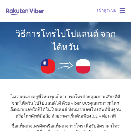
เข้าสู่ระบบ
Togg
navig
วิธีการโทรไปโปแลนด์ จาก
ไต้หวัน
ไม่ว่าคุณจะอยู่ที่ไหน คุณก็สามารถโทรด้วยคุณภาพเสียงที่ดี
จากไต้หวัน ไปโปแลนด์ได้ ด้วย Viber Out
คุณสามารถโทร
ถึงหมายเลขใดก็ได้ในโปแลนด์ ทั้งหมายเลขโทรศัพท์พื้นฐาน
หรือโทรศัพท์มือถือ ด้วยราคาเริ่มต้นเพียง 3.2 ¢ ต่อนาที
ซื้อแพ็คเกจเครดิตหรือแพ็คเกจการโทร เพื่อรับอัตราค่าโทร