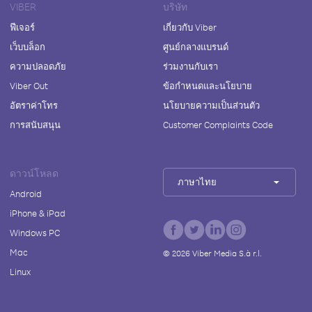
VIBER
บริษัท
ฟีเจอร์
เกี่ยวกับ Viber
เว็บบล็อก
ศูนย์กลางแบรนด์
ความปลอดภัย
ร่วมงานกับเรา
Viber Out
ข้อกำหนดและนโยบาย
อัตราค่าโทร
นโยบายความเป็นส่วนตัว
การสนับสนุน
Customer Complaints Code
ดาวน์โหลด
ภาษาไทย
Android
iPhone & iPad
Windows PC
Mac
©
2026
Viber Media S.à r.l.
Linux