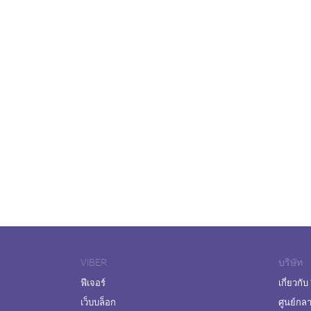
VIBER
บริษัท
ฟีเจอร์
เกี่ยวกับ
เว็บบล็อก
ศูนย์กล