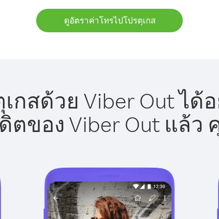
ดูอัตราค่าโทรไปโปรตุเกส
เกสด้วย Viber Out ได้อ
รดิตของ Viber Out แล้ว