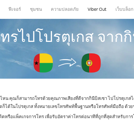
ฟีเจอร์
ชุมชน
ความปลอดภัย
Viber Out
เว็บบล็อก
โทรไปโปรตุเกส จากกิ
ที่ไหน คุณก็สามารถโทรด้วยคุณภาพเสียงที่ดีจากกินีบิสเซา ไปโปรตุเกสได
ด้ในโปรตุเกส ทั้งหมายเลขโทรศัพท์พื้นฐานหรือโทรศัพท์มือถือ ด้วยราค
ดิตหรือแพ็คเกจการโทร เพื่อรับอัตราค่าโทรต่อนาทีที่ถูกที่สุดสำหรับก