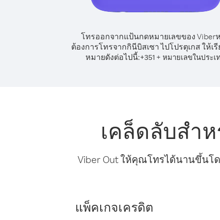
โทรออกจากแป้นกดหมายเลขของ Viber
ต้องการโทรจากกินีบิสเซา ไปโปรตุเกส ให้เร
หมายดังต่อไปนี้:
+
+
351
หมายเลขในประเ
เคล็ดลับสำห
Viber Out ให้คุณโทรได้นานขึ้นโด
แพ็คเกจเครดิต