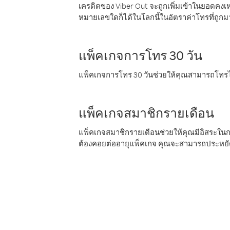
เครดิตของ Viber Out จะถูกเพิ่มเข้าในยอดคงเห
หมายเลขใดก็ได้ในโลกนี้ในอัตราค่าโทรที่ถูก
แพ็คเกจการโทร 30 วัน
แพ็คเกจการโทร 30 วันช่วยให้คุณสามารถโทรไป
แพ็คเกจสมาชิกรายเดือน
แพ็คเกจสมาชิกรายเดือนช่วยให้คุณมีอิสระใน
ต้องคอยต่ออายุแพ็คเกจ คุณจะสามารถประหยัด