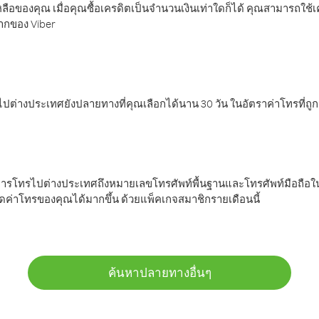
ลือของคุณ เมื่อคุณซื้อเครดิตเป็นจำนวนเงินเท่าใดก็ได้ คุณสามารถใช้
มากของ Viber
ต่างประเทศยังปลายทางที่คุณเลือกได้นาน 30 วัน ในอัตราค่าโทรที่ถู
การโทรไปต่างประเทศถึงหมายเลขโทรศัพท์พื้นฐานและโทรศัพท์มือถือใน
ค่าโทรของคุณได้มากขึ้น ด้วยแพ็คเกจสมาชิกรายเดือนนี้
ค้นหาปลายทางอื่นๆ