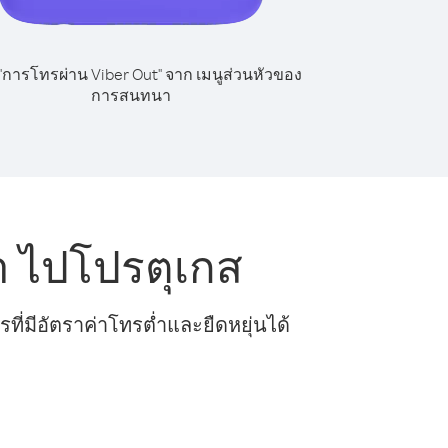
 "การโทรผ่าน Viber Out" จาก เมนูส่วนหัวของ
การสนทนา
า ไปโปรตุเกส
ี่มีอัตราค่าโทรต่ำและยืดหยุ่นได้