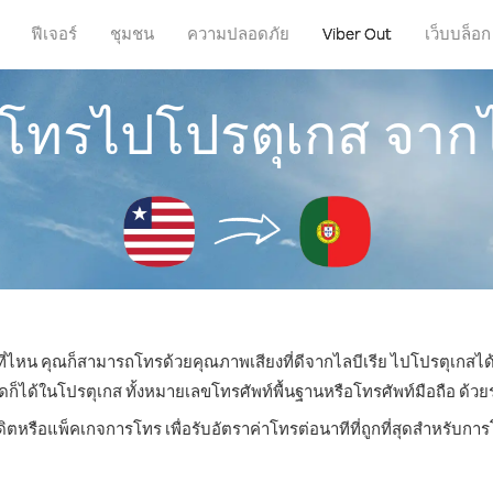
ฟีเจอร์
ชุมชน
ความปลอดภัย
Viber Out
เว็บบล็อก
รโทรไปโปรตุเกส จากไ
่ที่ไหน คุณก็สามารถโทรด้วยคุณภาพเสียงที่ดีจากไลบีเรีย ไปโปรตุเกสได้
ด้ในโปรตุเกส ทั้งหมายเลขโทรศัพท์พื้นฐานหรือโทรศัพท์มือถือ ด้วยราค
ดิตหรือแพ็คเกจการโทร เพื่อรับอัตราค่าโทรต่อนาทีที่ถูกที่สุดสำหรับก