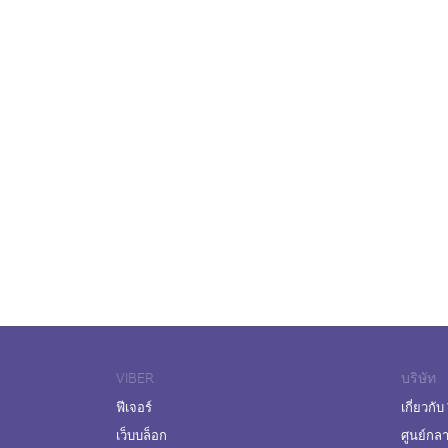
VIBER
บริษัท
ฟีเจอร์
เกี่ยวกับ
เว็บบล็อก
ศูนย์กล