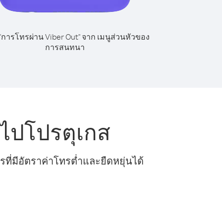
 "การโทรผ่าน Viber Out" จาก เมนูส่วนหัวของ
การสนทนา
 ไปโปรตุเกส
ี่มีอัตราค่าโทรต่ำและยืดหยุ่นได้