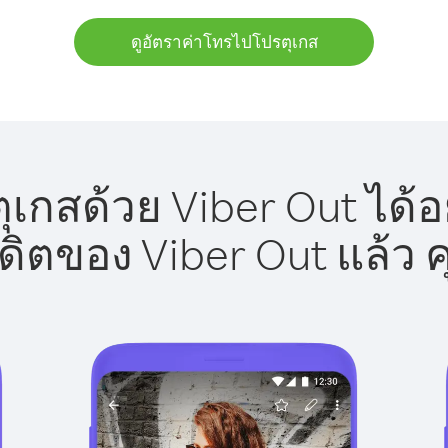
ดูอัตราค่าโทรไปโปรตุเกส
เกสด้วย Viber Out ได้อ
รดิตของ Viber Out แล้ว