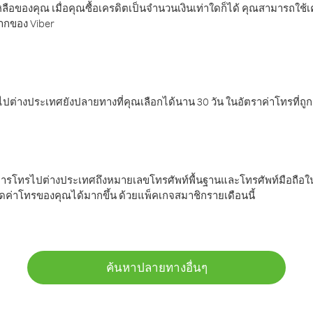
ลือของคุณ เมื่อคุณซื้อเครดิตเป็นจำนวนเงินเท่าใดก็ได้ คุณสามารถใช้
มากของ Viber
ต่างประเทศยังปลายทางที่คุณเลือกได้นาน 30 วัน ในอัตราค่าโทรที่ถู
การโทรไปต่างประเทศถึงหมายเลขโทรศัพท์พื้นฐานและโทรศัพท์มือถือใน
ค่าโทรของคุณได้มากขึ้น ด้วยแพ็คเกจสมาชิกรายเดือนนี้
ค้นหาปลายทางอื่นๆ