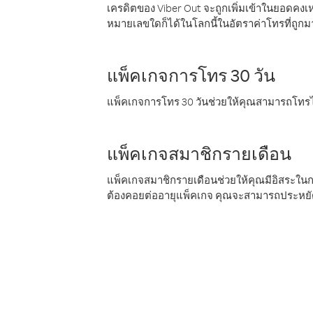
เครดิตของ Viber Out จะถูกเพิ่มเข้าในยอดคงเห
หมายเลขใดก็ได้ในโลกนี้ในอัตราค่าโทรที่ถูก
แพ็คเกจการโทร 30 วัน
แพ็คเกจการโทร 30 วันช่วยให้คุณสามารถโทรไป
แพ็คเกจสมาชิกรายเดือน
แพ็คเกจสมาชิกรายเดือนช่วยให้คุณมีอิสระใน
ต้องคอยต่ออายุแพ็คเกจ คุณจะสามารถประหยัด