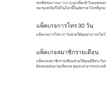
เครดิตของ Viber Out จะถูกเพิ่มเข้าในยอดคงเห
หมายเลขใดก็ได้ในโลกนี้ในอัตราค่าโทรที่ถูก
แพ็คเกจการโทร 30 วัน
แพ็คเกจการโทร 30 วันช่วยให้คุณสามารถโทรไป
แพ็คเกจสมาชิกรายเดือน
แพ็คเกจสมาชิกรายเดือนช่วยให้คุณมีอิสระใน
ต้องคอยต่ออายุแพ็คเกจ คุณจะสามารถประหยัด