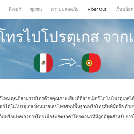
ฟีเจอร์
ชุมชน
ความปลอดภัย
Viber Out
เว็บบล็อก
รโทรไปโปรตุเกส จากเ
่ที่ไหน คุณก็สามารถโทรด้วยคุณภาพเสียงที่ดีจากเม็กซิโก ไปโปรตุเกสได้
ด้ในโปรตุเกส ทั้งหมายเลขโทรศัพท์พื้นฐานหรือโทรศัพท์มือถือ ด้วยราค
ดิตหรือแพ็คเกจการโทร เพื่อรับอัตราค่าโทรต่อนาทีที่ถูกที่สุดสำหรับก