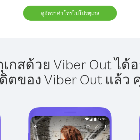
ดูอัตราค่าโทรไปโปรตุเกส
เกสด้วย Viber Out ได้อ
รดิตของ Viber Out แล้ว