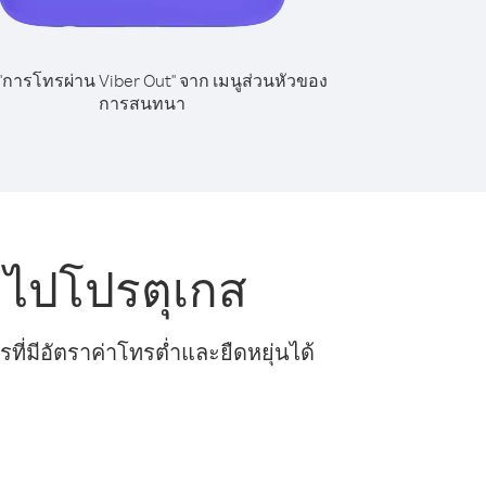
 "การโทรผ่าน Viber Out" จาก เมนูส่วนหัวของ
การสนทนา
 ไปโปรตุเกส
ี่มีอัตราค่าโทรต่ำและยืดหยุ่นได้