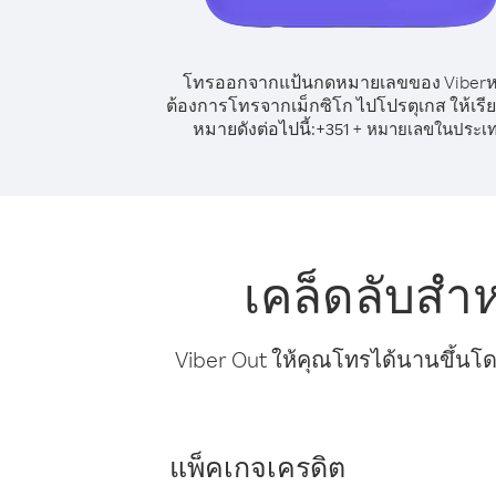
โทรออกจากแป้นกดหมายเลขของ Viber
ต้องการโทรจากเม็กซิโก ไปโปรตุเกส ให้เรี
หมายดังต่อไปนี้:
+
+
351
หมายเลขในประเ
เคล็ดลับสำ
Viber Out ให้คุณโทรได้นานขึ้นโด
แพ็คเกจเครดิต