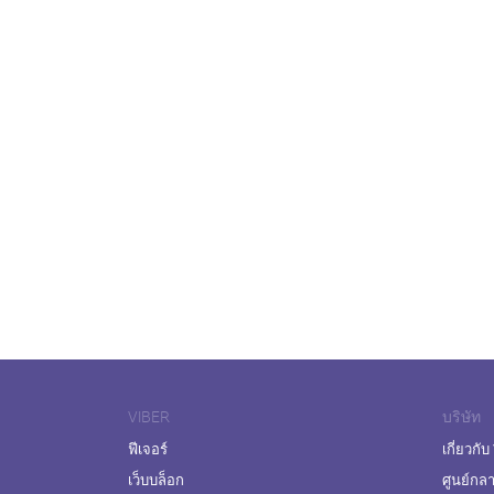
VIBER
บริษัท
ฟีเจอร์
เกี่ยวกับ
เว็บบล็อก
ศูนย์กล