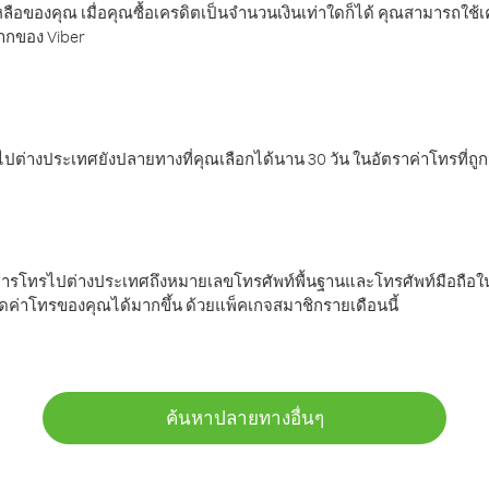
ลือของคุณ เมื่อคุณซื้อเครดิตเป็นจำนวนเงินเท่าใดก็ได้ คุณสามารถใช้
มากของ Viber
ต่างประเทศยังปลายทางที่คุณเลือกได้นาน 30 วัน ในอัตราค่าโทรที่ถู
การโทรไปต่างประเทศถึงหมายเลขโทรศัพท์พื้นฐานและโทรศัพท์มือถือใน
ค่าโทรของคุณได้มากขึ้น ด้วยแพ็คเกจสมาชิกรายเดือนนี้
ค้นหาปลายทางอื่นๆ