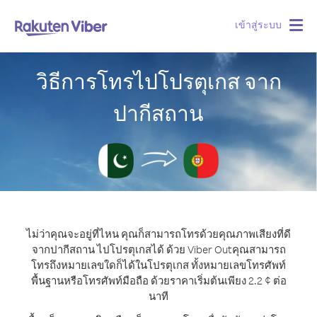
เข้าสู่ระบบ
Togg
navig
วิธีการโทรไปโปรตุเกส จาก
ปากีสถาน
ไม่ว่าคุณจะอยู่ที่ไหน คุณก็สามารถโทรด้วยคุณภาพเสียงที่ดี
จากปากีสถาน ไปโปรตุเกสได้ ด้วย Viber Out
คุณสามารถ
โทรถึงหมายเลขใดก็ได้ในโปรตุเกส ทั้งหมายเลขโทรศัพท์
พื้นฐานหรือโทรศัพท์มือถือ ด้วยราคาเริ่มต้นเพียง 2.2 ¢ ต่อ
นาที