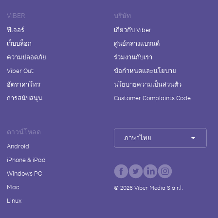
VIBER
บริษัท
ฟีเจอร์
เกี่ยวกับ Viber
เว็บบล็อก
ศูนย์กลางแบรนด์
ความปลอดภัย
ร่วมงานกับเรา
Viber Out
ข้อกำหนดและนโยบาย
อัตราค่าโทร
นโยบายความเป็นส่วนตัว
การสนับสนุน
Customer Complaints Code
ดาวน์โหลด
ภาษาไทย
Android
iPhone & iPad
Windows PC
Mac
©
2026
Viber Media S.à r.l.
Linux