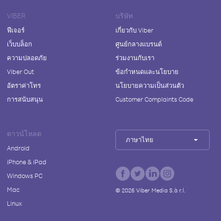
VIBER
บริษัท
ฟีเจอร์
เกี่ยวกับ Viber
เว็บบล็อก
ศูนย์กลางแบรนด์
ความปลอดภัย
ร่วมงานกับเรา
Viber Out
ข้อกำหนดและนโยบาย
อัตราค่าโทร
นโยบายความเป็นส่วนตัว
การสนับสนุน
Customer Complaints Code
ดาวน์โหลด
ภาษาไทย
Android
iPhone & iPad
Windows PC
Mac
©
2026
Viber Media S.à r.l.
Linux