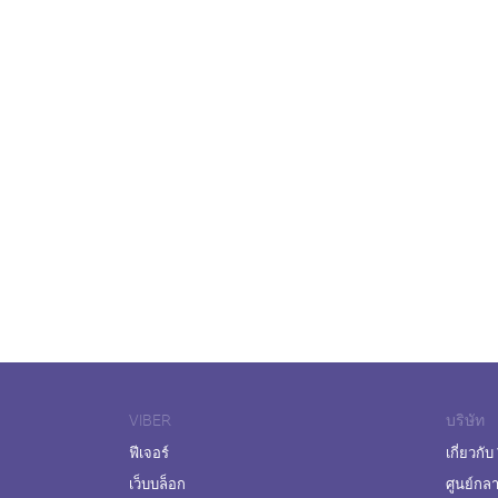
VIBER
บริษัท
ฟีเจอร์
เกี่ยวกับ
เว็บบล็อก
ศูนย์กล