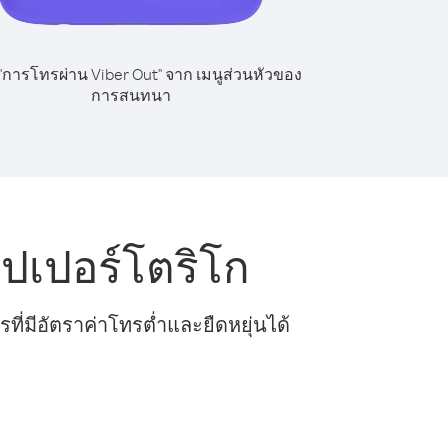
 "การโทรผ่าน Viber Out" จาก เมนูส่วนหัวของ
การสนทนา
ปเปอร์โตริโก
ี่มีอัตราค่าโทรต่ำและยืดหยุ่นได้