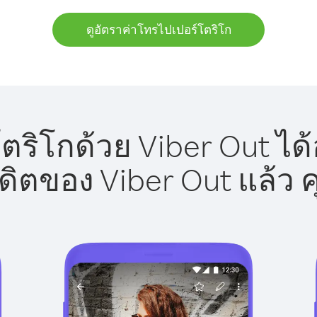
ดูอัตราค่าโทรไปเปอร์โตริโก
ตริโกด้วย Viber Out ได้
รดิตของ Viber Out แล้ว