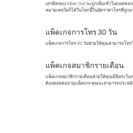
เครดิตของ Viber Out จะถูกเพิ่มเข้าในยอดคงเห
หมายเลขใดก็ได้ในโลกนี้ในอัตราค่าโทรที่ถูก
แพ็คเกจการโทร 30 วัน
แพ็คเกจการโทร 30 วันช่วยให้คุณสามารถโทรไป
แพ็คเกจสมาชิกรายเดือน
แพ็คเกจสมาชิกรายเดือนช่วยให้คุณมีอิสระใน
ต้องคอยต่ออายุแพ็คเกจ คุณจะสามารถประหยัด