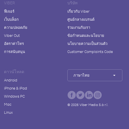
VIBER
บริษัท
ฟีเจอร์
เกี่ยวกับ Viber
เว็บบล็อก
ศูนย์กลางแบรนด์
ความปลอดภัย
ร่วมงานกับเรา
Viber Out
ข้อกำหนดและนโยบาย
อัตราค่าโทร
นโยบายความเป็นส่วนตัว
การสนับสนุน
Customer Complaints Code
ดาวน์โหลด
ภาษาไทย
Android
iPhone & iPad
Windows PC
Mac
©
2026
Viber Media S.à r.l.
Linux