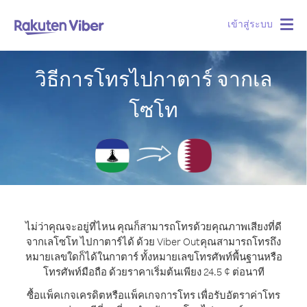
เข้าสู่ระบบ
Togg
navig
วิธีการโทรไปกาตาร์ จากเล
โซโท
ไม่ว่าคุณจะอยู่ที่ไหน คุณก็สามารถโทรด้วยคุณภาพเสียงที่ดี
จากเลโซโท ไปกาตาร์ได้ ด้วย Viber Out
คุณสามารถโทรถึง
หมายเลขใดก็ได้ในกาตาร์ ทั้งหมายเลขโทรศัพท์พื้นฐานหรือ
โทรศัพท์มือถือ ด้วยราคาเริ่มต้นเพียง 24.5 ¢ ต่อนาที
ซื้อแพ็คเกจเครดิตหรือแพ็คเกจการโทร เพื่อรับอัตราค่าโทร