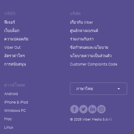
VIBER
บริษัท
ฟีเจอร์
เกี่ยวกับ Viber
เว็บบล็อก
ศูนย์กลางแบรนด์
ความปลอดภัย
ร่วมงานกับเรา
Viber Out
ข้อกำหนดและนโยบาย
อัตราค่าโทร
นโยบายความเป็นส่วนตัว
การสนับสนุน
Customer Complaints Code
ดาวน์โหลด
ภาษาไทย
Android
iPhone & iPad
Windows PC
Mac
©
2026
Viber Media S.à r.l.
Linux