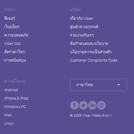
VIBER
บริษัท
ฟีเจอร์
เกี่ยวกับ Viber
เว็บบล็อก
ศูนย์กลางแบรนด์
ความปลอดภัย
ร่วมงานกับเรา
Viber Out
ข้อกำหนดและนโยบาย
อัตราค่าโทร
นโยบายความเป็นส่วนตัว
การสนับสนุน
Customer Complaints Code
ดาวน์โหลด
ภาษาไทย
Android
iPhone & iPad
Windows PC
Mac
©
2026
Viber Media S.à r.l.
Linux