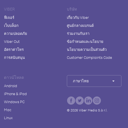
VIBER
บริษัท
ฟีเจอร์
เกี่ยวกับ Viber
เว็บบล็อก
ศูนย์กลางแบรนด์
ความปลอดภัย
ร่วมงานกับเรา
Viber Out
ข้อกำหนดและนโยบาย
อัตราค่าโทร
นโยบายความเป็นส่วนตัว
การสนับสนุน
Customer Complaints Code
ดาวน์โหลด
ภาษาไทย
Android
iPhone & iPad
Windows PC
Mac
©
2026
Viber Media S.à r.l.
Linux