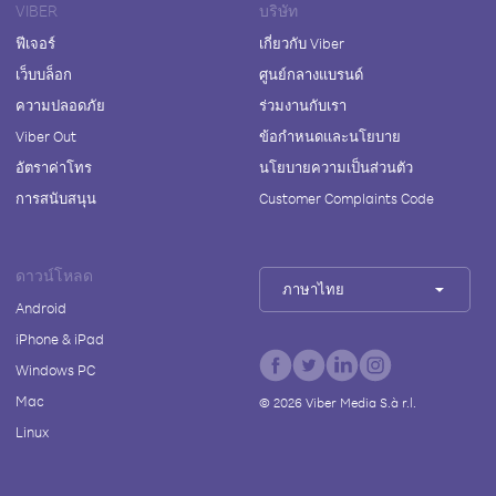
VIBER
บริษัท
ฟีเจอร์
เกี่ยวกับ Viber
เว็บบล็อก
ศูนย์กลางแบรนด์
ความปลอดภัย
ร่วมงานกับเรา
Viber Out
ข้อกำหนดและนโยบาย
อัตราค่าโทร
นโยบายความเป็นส่วนตัว
การสนับสนุน
Customer Complaints Code
ดาวน์โหลด
ภาษาไทย
Android
iPhone & iPad
Windows PC
Mac
©
2026
Viber Media S.à r.l.
Linux