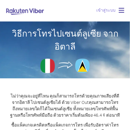
เข้าสู่ระบบ
Togg
navig
วิธีการโทรไปเซนต์ลูเซีย จาก
อิตาลี
ไม่ว่าคุณจะอยู่ที่ไหน คุณก็สามารถโทรด้วยคุณภาพเสียงที่ดี
จากอิตาลี ไปเซนต์ลูเซียได้ ด้วย Viber Out
คุณสามารถโทร
ถึงหมายเลขใดก็ได้ในเซนต์ลูเซีย ทั้งหมายเลขโทรศัพท์พื้น
ฐานหรือโทรศัพท์มือถือ ด้วยราคาเริ่มต้นเพียง 46.4 ¢ ต่อนาที
ซื้อแพ็คเกจเครดิตหรือแพ็คเกจการโทร เพื่อรับอัตราค่าโทร