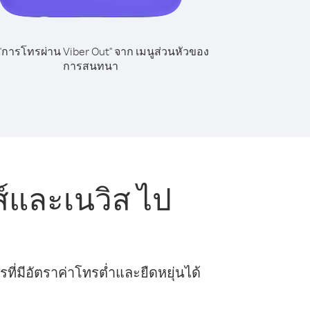
 "การโทรผ่าน Viber Out" จาก เมนูส่วนหัวของ
การสนทนา
์และเนวิส ไป
ี่มีอัตราค่าโทรต่ำและยืดหยุ่นได้