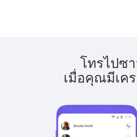
โทรไปซามั
เมื่อคุณมีเค