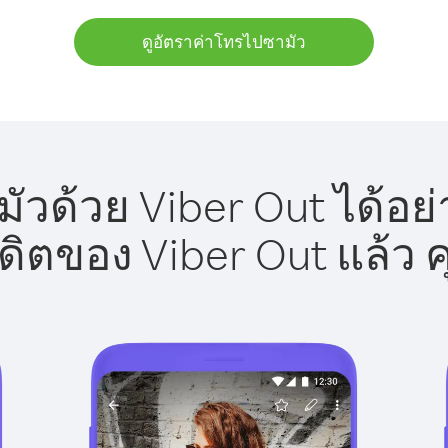
ดูอัตราค่าโทรไปซามัว
วด้วย Viber Out ได้อย
รดิตของ Viber Out แล้ว