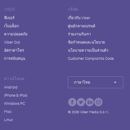
VIBER
บริษัท
ฟีเจอร์
เกี่ยวกับ Viber
เว็บบล็อก
ศูนย์กลางแบรนด์
ความปลอดภัย
ร่วมงานกับเรา
Viber Out
ข้อกำหนดและนโยบาย
อัตราค่าโทร
นโยบายความเป็นส่วนตัว
การสนับสนุน
Customer Complaints Code
ดาวน์โหลด
ภาษาไทย
Android
iPhone & iPad
Windows PC
Mac
©
2026
Viber Media S.à r.l.
Linux