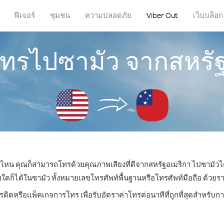
ฟีเจอร์
ชุมชน
ความปลอดภัย
Viber Out
เว็บบล็อก
โทรไปซามัว จากสหรั
ที่ไหน คุณก็สามารถโทรด้วยคุณภาพเสียงที่ดีจากสหรัฐอเมริกา ไปซามัวได
็ได้ในซามัว ทั้งหมายเลขโทรศัพท์พื้นฐานหรือโทรศัพท์มือถือ ด้วยราคาเ
ครดิตหรือแพ็คเกจการโทร เพื่อรับอัตราค่าโทรต่อนาทีที่ถูกที่สุดสำหรับ