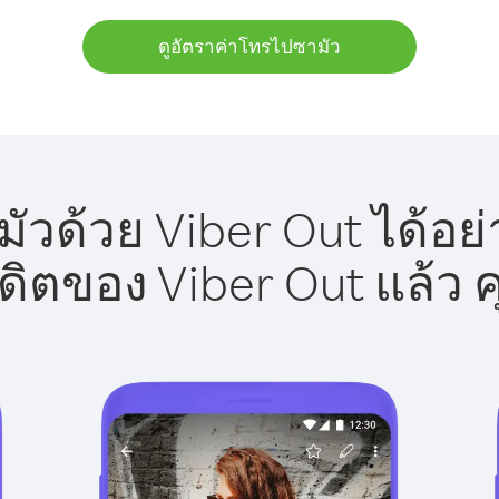
ดูอัตราค่าโทรไปซามัว
วด้วย Viber Out ได้อย
รดิตของ Viber Out แล้ว