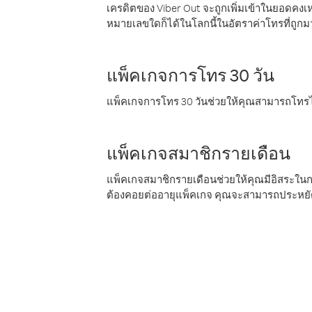
เครดิตของ Viber Out จะถูกเพิ่มเข้าในยอดคงเห
หมายเลขใดก็ได้ในโลกนี้ในอัตราค่าโทรที่ถูก
แพ็คเกจการโทร 30 วัน
แพ็คเกจการโทร 30 วันช่วยให้คุณสามารถโทรไป
แพ็คเกจสมาชิกรายเดือน
แพ็คเกจสมาชิกรายเดือนช่วยให้คุณมีอิสระใน
ต้องคอยต่ออายุแพ็คเกจ คุณจะสามารถประหยัด