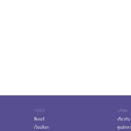
VIBER
บริษัท
ฟีเจอร์
เกี่ยวกับ
เว็บบล็อก
ศูนย์กล