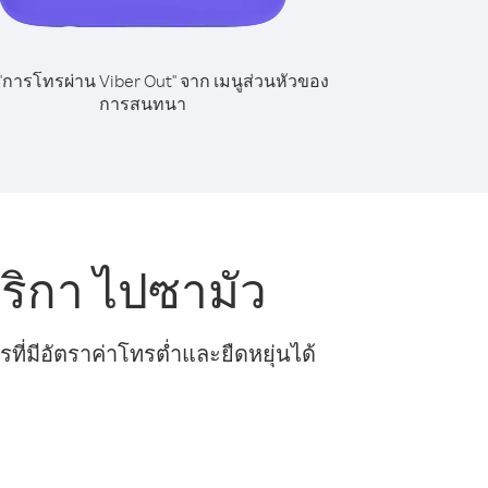
 "การโทรผ่าน Viber Out" จาก เมนูส่วนหัวของ
การสนทนา
ริกา ไปซามัว
ี่มีอัตราค่าโทรต่ำและยืดหยุ่นได้