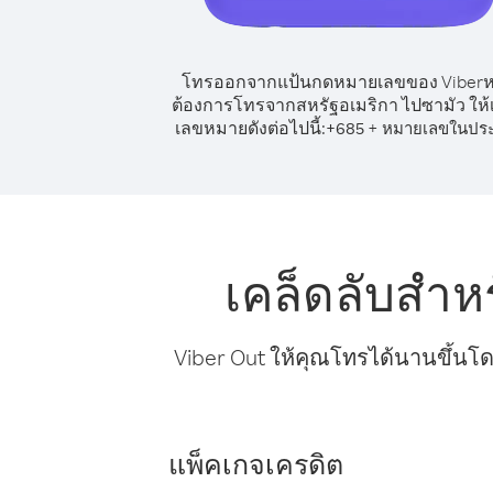
โทรออกจากแป้นกดหมายเลขของ Viber
ต้องการโทรจากสหรัฐอเมริกา ไปซามัว ให้เ
เลขหมายดังต่อไปนี้:
+
+
685
หมายเลขในปร
เคล็ดลับสำห
Viber Out ให้คุณโทรได้นานขึ้นโด
แพ็คเกจเครดิต