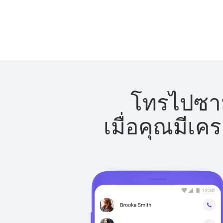
โทรไปซามั
เมื่อคุณมีเค