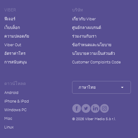
VIBER
บริษัท
ฟีเจอร์
เกี่ยวกับ Viber
เว็บบล็อก
ศูนย์กลางแบรนด์
ความปลอดภัย
ร่วมงานกับเรา
Viber Out
ข้อกำหนดและนโยบาย
อัตราค่าโทร
นโยบายความเป็นส่วนตัว
การสนับสนุน
Customer Complaints Code
ดาวน์โหลด
ภาษาไทย
Android
iPhone & iPad
Windows PC
Mac
©
2026
Viber Media S.à r.l.
Linux