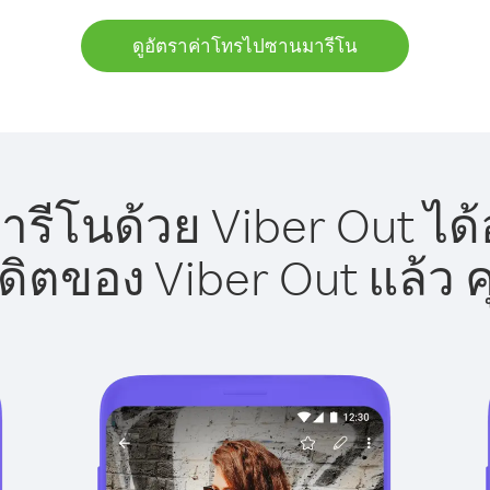
ดูอัตราค่าโทรไปซานมารีโน
ีโนด้วย Viber Out ได้
รดิตของ Viber Out แล้ว