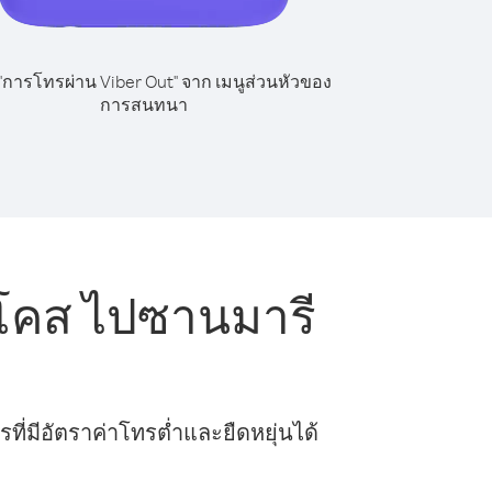
 "การโทรผ่าน Viber Out" จาก เมนูส่วนหัวของ
การสนทนา
โคส ไปซานมารี
ี่มีอัตราค่าโทรต่ำและยืดหยุ่นได้