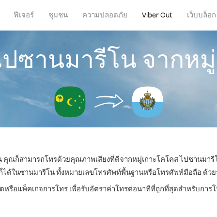
ฟีเจอร์
ชุมชน
ความปลอดภัย
Viber Out
เว็บบล็อก
ไปซานมารีโน จากหม
ไหน คุณก็สามารถโทรด้วยคุณภาพเสียงที่ดีจากหมู่เกาะโคโคส ไปซานมารีโ
้ในซานมารีโน ทั้งหมายเลขโทรศัพท์พื้นฐานหรือโทรศัพท์มือถือ ด้วยราค
ิตหรือแพ็คเกจการโทร เพื่อรับอัตราค่าโทรต่อนาทีที่ถูกที่สุดสำหรับก