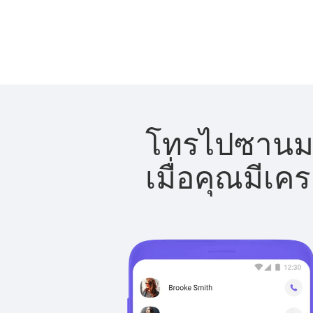
โทรไปซานมาร
เมื่อคุณมีเค