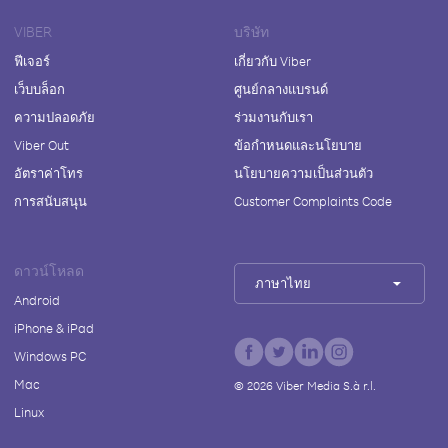
VIBER
บริษัท
ฟีเจอร์
เกี่ยวกับ Viber
เว็บบล็อก
ศูนย์กลางแบรนด์
ความปลอดภัย
ร่วมงานกับเรา
Viber Out
ข้อกำหนดและนโยบาย
อัตราค่าโทร
นโยบายความเป็นส่วนตัว
การสนับสนุน
Customer Complaints Code
ดาวน์โหลด
ภาษาไทย
Android
iPhone & iPad
Windows PC
Mac
©
2026
Viber Media S.à r.l.
Linux