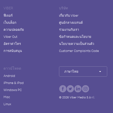
VIBER
บริษัท
ฟีเจอร์
เกี่ยวกับ Viber
เว็บบล็อก
ศูนย์กลางแบรนด์
ความปลอดภัย
ร่วมงานกับเรา
Viber Out
ข้อกำหนดและนโยบาย
อัตราค่าโทร
นโยบายความเป็นส่วนตัว
การสนับสนุน
Customer Complaints Code
ดาวน์โหลด
ภาษาไทย
Android
iPhone & iPad
Windows PC
Mac
©
2026
Viber Media S.à r.l.
Linux