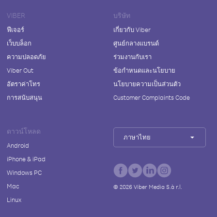
VIBER
บริษัท
ฟีเจอร์
เกี่ยวกับ Viber
เว็บบล็อก
ศูนย์กลางแบรนด์
ความปลอดภัย
ร่วมงานกับเรา
Viber Out
ข้อกำหนดและนโยบาย
อัตราค่าโทร
นโยบายความเป็นส่วนตัว
การสนับสนุน
Customer Complaints Code
ดาวน์โหลด
ภาษาไทย
Android
iPhone & iPad
Windows PC
Mac
©
2026
Viber Media S.à r.l.
Linux