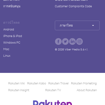
การสนับสนุน
Customer Complaints Code
ดาวน์โหลด
ภาษาไทย
Android
iPhone & iPad
Windows PC
Mac
©
2026
Viber Media S.à r.l.
Linux
Rakuten Viki
Rakuten Kobo
Rakuten Travel
Rakuten Marketing
Rakuten Insight
Rakuten TV
About Rakuten