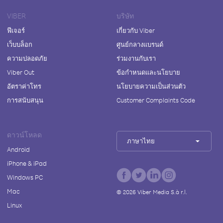
VIBER
บริษัท
ฟีเจอร์
เกี่ยวกับ Viber
เว็บบล็อก
ศูนย์กลางแบรนด์
ความปลอดภัย
ร่วมงานกับเรา
Viber Out
ข้อกำหนดและนโยบาย
อัตราค่าโทร
นโยบายความเป็นส่วนตัว
การสนับสนุน
Customer Complaints Code
ดาวน์โหลด
ภาษาไทย
Android
iPhone & iPad
Windows PC
Mac
©
2026
Viber Media S.à r.l.
Linux