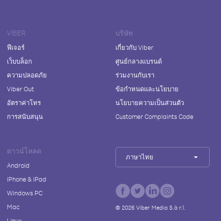
VIBER
บริษัท
ฟีเจอร์
เกี่ยวกับ Viber
เว็บบล็อก
ศูนย์กลางแบรนด์
ความปลอดภัย
ร่วมงานกับเรา
Viber Out
ข้อกำหนดและนโยบาย
อัตราค่าโทร
นโยบายความเป็นส่วนตัว
การสนับสนุน
Customer Complaints Code
ดาวน์โหลด
ภาษาไทย
Android
iPhone & iPad
Windows PC
Mac
©
2026
Viber Media S.à r.l.
Linux