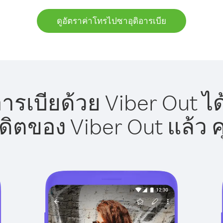
ดูอัตราค่าโทรไปซาอุดิอารเบีย
ารเบียด้วย Viber Out ได
รดิตของ Viber Out แล้ว