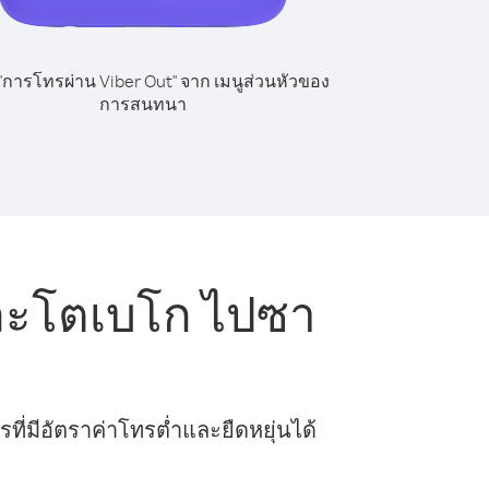
 "การโทรผ่าน Viber Out" จาก เมนูส่วนหัวของ
การสนทนา
ละโตเบโก ไปซา
ี่มีอัตราค่าโทรต่ำและยืดหยุ่นได้