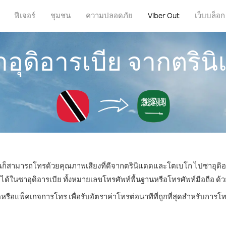
ฟีเจอร์
ชุมชน
ความปลอดภัย
Viber Out
เว็บบล็อก
าอุดิอารเบีย จากตริ
คุณก็สามารถโทรด้วยคุณภาพเสียงที่ดีจากตรินิแดดและโตเบโก ไปซาอุดิอา
นซาอุดิอารเบีย ทั้งหมายเลขโทรศัพท์พื้นฐานหรือโทรศัพท์มือถือ ด้วยร
ตหรือแพ็คเกจการโทร เพื่อรับอัตราค่าโทรต่อนาทีที่ถูกที่สุดสำหรับการโ