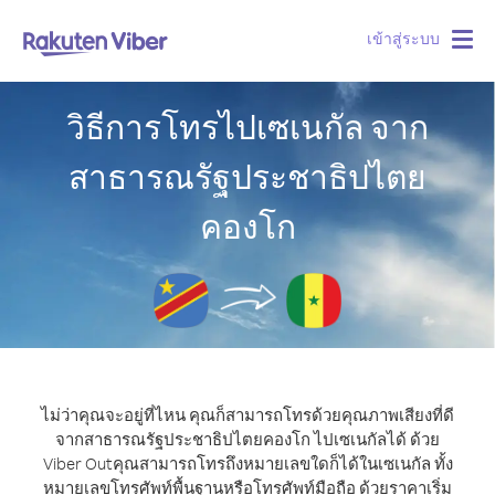
เข้าสู่ระบบ
Togg
navig
วิธีการโทรไปเซเนกัล จาก
สาธารณรัฐประชาธิปไตย
คองโก
ไม่ว่าคุณจะอยู่ที่ไหน คุณก็สามารถโทรด้วยคุณภาพเสียงที่ดี
จากสาธารณรัฐประชาธิปไตยคองโก ไปเซเนกัลได้ ด้วย
Viber Out
คุณสามารถโทรถึงหมายเลขใดก็ได้ในเซเนกัล ทั้ง
หมายเลขโทรศัพท์พื้นฐานหรือโทรศัพท์มือถือ ด้วยราคาเริ่ม