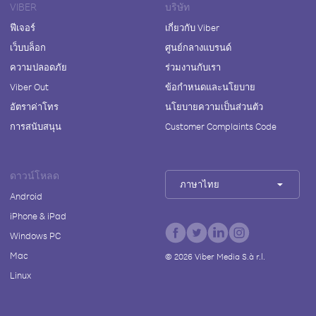
VIBER
บริษัท
ฟีเจอร์
เกี่ยวกับ Viber
เว็บบล็อก
ศูนย์กลางแบรนด์
ความปลอดภัย
ร่วมงานกับเรา
Viber Out
ข้อกำหนดและนโยบาย
อัตราค่าโทร
นโยบายความเป็นส่วนตัว
การสนับสนุน
Customer Complaints Code
ดาวน์โหลด
ภาษาไทย
Android
iPhone & iPad
Windows PC
Mac
©
2026
Viber Media S.à r.l.
Linux