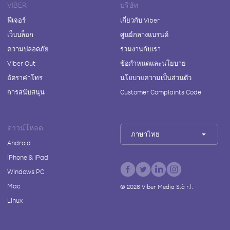
VIBER
บริษัท
ฟีเจอร์
เกี่ยวกับ Viber
เว็บบล็อก
ศูนย์กลางแบรนด์
ความปลอดภัย
ร่วมงานกับเรา
Viber Out
ข้อกำหนดและนโยบาย
อัตราค่าโทร
นโยบายความเป็นส่วนตัว
การสนับสนุน
Customer Complaints Code
ดาวน์โหลด
ภาษาไทย
Android
iPhone & iPad
Windows PC
Mac
©
2026
Viber Media S.à r.l.
Linux