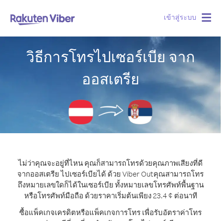
เข้าสู่ระบบ
Togg
navig
วิธีการโทรไปเซอร์เบีย จาก
ออสเตรีย
ไม่ว่าคุณจะอยู่ที่ไหน คุณก็สามารถโทรด้วยคุณภาพเสียงที่ดี
จากออสเตรีย ไปเซอร์เบียได้ ด้วย Viber Out
คุณสามารถโทร
ถึงหมายเลขใดก็ได้ในเซอร์เบีย ทั้งหมายเลขโทรศัพท์พื้นฐาน
หรือโทรศัพท์มือถือ ด้วยราคาเริ่มต้นเพียง 23.4 ¢ ต่อนาที
ซื้อแพ็คเกจเครดิตหรือแพ็คเกจการโทร เพื่อรับอัตราค่าโทร