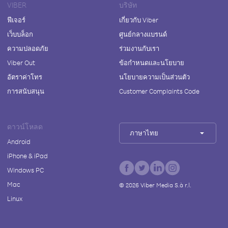
VIBER
บริษัท
ฟีเจอร์
เกี่ยวกับ Viber
เว็บบล็อก
ศูนย์กลางแบรนด์
ความปลอดภัย
ร่วมงานกับเรา
Viber Out
ข้อกำหนดและนโยบาย
อัตราค่าโทร
นโยบายความเป็นส่วนตัว
การสนับสนุน
Customer Complaints Code
ดาวน์โหลด
ภาษาไทย
Android
iPhone & iPad
Windows PC
Mac
©
2026
Viber Media S.à r.l.
Linux