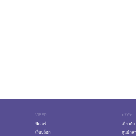
VIBER
บริษัท
ฟีเจอร์
เกี่ยวกับ
เว็บบล็อก
ศูนย์กล