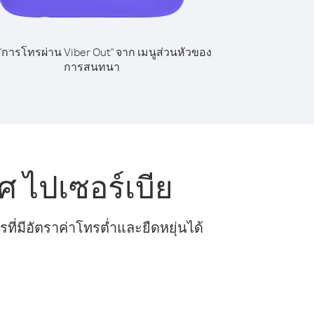
 "การโทรผ่าน Viber Out" จาก เมนูส่วนหัวของ
การสนทนา
 ไปเซอร์เบีย
ี่มีอัตราค่าโทรต่ำและยืดหยุ่นได้