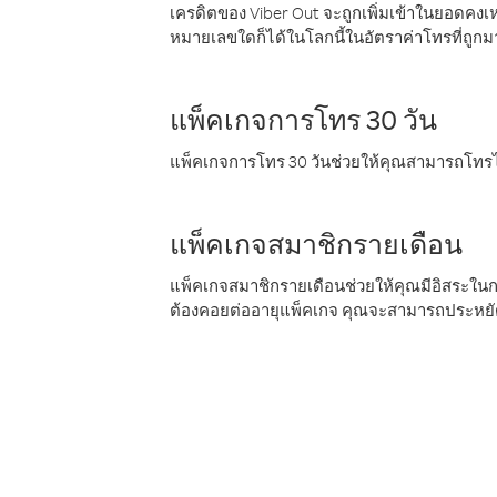
เครดิตของ Viber Out จะถูกเพิ่มเข้าในยอดคงเห
หมายเลขใดก็ได้ในโลกนี้ในอัตราค่าโทรที่ถูก
แพ็คเกจการโทร 30 วัน
แพ็คเกจการโทร 30 วันช่วยให้คุณสามารถโทรไป
แพ็คเกจสมาชิกรายเดือน
แพ็คเกจสมาชิกรายเดือนช่วยให้คุณมีอิสระใน
ต้องคอยต่ออายุแพ็คเกจ คุณจะสามารถประหยัด