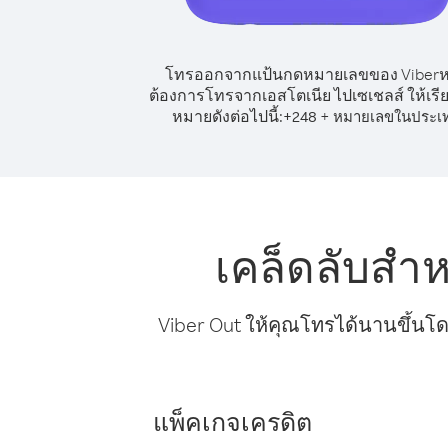
โทรออกจากแป้นกดหมายเลขของ Viber
ต้องการโทรจากเอสโตเนีย ไปเซเชลส์ ให้เรี
หมายดังต่อไปนี้:
+
+
248
หมายเลขในประเ
เคล็ดลับสำ
Viber Out ให้คุณโทรได้นานขึ้นโด
แพ็คเกจเครดิต