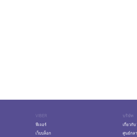
VIBER
บริษัท
ฟีเจอร์
เกี่ยวกับ
เว็บบล็อก
ศูนย์กล