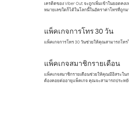
เครดิตของ Viber Out จะถูกเพิ่มเข้าในยอดคงเห
หมายเลขใดก็ได้ในโลกนี้ในอัตราค่าโทรที่ถูก
แพ็คเกจการโทร 30 วัน
แพ็คเกจการโทร 30 วันช่วยให้คุณสามารถโทรไป
แพ็คเกจสมาชิกรายเดือน
แพ็คเกจสมาชิกรายเดือนช่วยให้คุณมีอิสระใน
ต้องคอยต่ออายุแพ็คเกจ คุณจะสามารถประหยัด