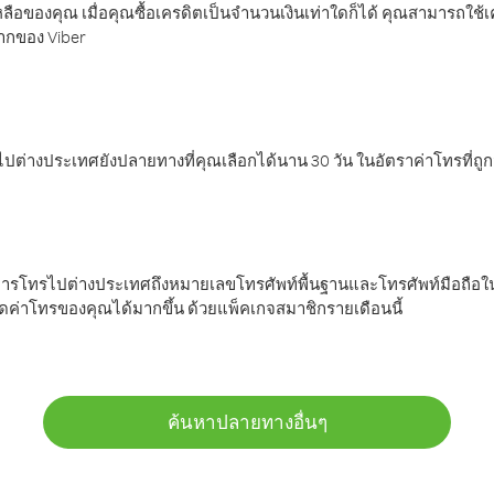
ลือของคุณ เมื่อคุณซื้อเครดิตเป็นจำนวนเงินเท่าใดก็ได้ คุณสามารถใช้
มากของ Viber
ต่างประเทศยังปลายทางที่คุณเลือกได้นาน 30 วัน ในอัตราค่าโทรที่ถู
การโทรไปต่างประเทศถึงหมายเลขโทรศัพท์พื้นฐานและโทรศัพท์มือถือใน
ค่าโทรของคุณได้มากขึ้น ด้วยแพ็คเกจสมาชิกรายเดือนนี้
ค้นหาปลายทางอื่นๆ