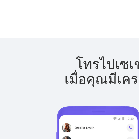
โทรไปเซเชล
เมื่อคุณมีเค