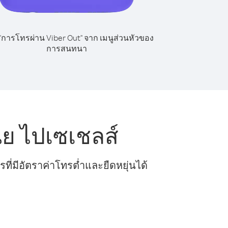
 "การโทรผ่าน Viber Out" จาก เมนูส่วนหัวของ
การสนทนา
ย ไปเซเชลส์
ี่มีอัตราค่าโทรต่ำและยืดหยุ่นได้