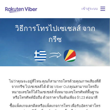
เข้าสู่ระบบ
Togg
navig
วิธีการโทรไปเซเชลส์ จาก
กรีซ
ไม่ว่าคุณจะอยู่ที่ไหน คุณก็สามารถโทรด้วยคุณภาพเสียงที่ดี
จากกรีซ ไปเซเชลส์ได้ ด้วย Viber Out
คุณสามารถโทรถึง
หมายเลขใดก็ได้ในเซเชลส์ ทั้งหมายเลขโทรศัพท์พื้นฐาน
หรือโทรศัพท์มือถือ ด้วยราคาเริ่มต้นเพียง $1.23 ต่อนาที
ซื้อแพ็คเกจเครดิตหรือแพ็คเกจการโทร เพื่อรับอัตราค่าโทร