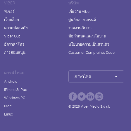
VIBER
บริษัท
ฟีเจอร์
เกี่ยวกับ Viber
เว็บบล็อก
ศูนย์กลางแบรนด์
ความปลอดภัย
ร่วมงานกับเรา
Viber Out
ข้อกำหนดและนโยบาย
อัตราค่าโทร
นโยบายความเป็นส่วนตัว
การสนับสนุน
Customer Complaints Code
ดาวน์โหลด
ภาษาไทย
Android
iPhone & iPad
Windows PC
Mac
©
2026
Viber Media S.à r.l.
Linux