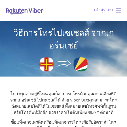
เข้าสู่ระบบ
Togg
navig
วิธีการโทรไปเซเชลส์ จากเก
อร์นเซย์
ไม่ว่าคุณจะอยู่ที่ไหน คุณก็สามารถโทรด้วยคุณภาพเสียงที่ดี
จากเกอร์นเซย์ ไปเซเชลส์ได้ ด้วย Viber Out
คุณสามารถโทร
ถึงหมายเลขใดก็ได้ในเซเชลส์ ทั้งหมายเลขโทรศัพท์พื้นฐาน
หรือโทรศัพท์มือถือ ด้วยราคาเริ่มต้นเพียง 99.0 ¢ ต่อนาที
ซื้อแพ็คเกจเครดิตหรือแพ็คเกจการโทร เพื่อรับอัตราค่าโทร