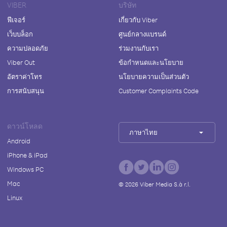
VIBER
บริษัท
ฟีเจอร์
เกี่ยวกับ Viber
เว็บบล็อก
ศูนย์กลางแบรนด์
ความปลอดภัย
ร่วมงานกับเรา
Viber Out
ข้อกำหนดและนโยบาย
อัตราค่าโทร
นโยบายความเป็นส่วนตัว
การสนับสนุน
Customer Complaints Code
ดาวน์โหลด
ภาษาไทย
Android
iPhone & iPad
Windows PC
Mac
©
2026
Viber Media S.à r.l.
Linux