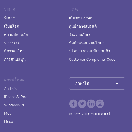
VIBER
บริษัท
ฟีเจอร์
เกี่ยวกับ Viber
เว็บบล็อก
ศูนย์กลางแบรนด์
ความปลอดภัย
ร่วมงานกับเรา
Viber Out
ข้อกำหนดและนโยบาย
อัตราค่าโทร
นโยบายความเป็นส่วนตัว
การสนับสนุน
Customer Complaints Code
ดาวน์โหลด
ภาษาไทย
Android
iPhone & iPad
Windows PC
Mac
©
2026
Viber Media S.à r.l.
Linux