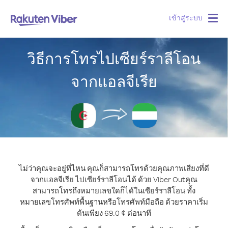
เข้าสู่ระบบ
Togg
navig
วิธีการโทรไปเซียร์ราลีโอน
จากแอลจีเรีย
ไม่ว่าคุณจะอยู่ที่ไหน คุณก็สามารถโทรด้วยคุณภาพเสียงที่ดี
จากแอลจีเรีย ไปเซียร์ราลีโอนได้ ด้วย Viber Out
คุณ
สามารถโทรถึงหมายเลขใดก็ได้ในเซียร์ราลีโอน ทั้ง
หมายเลขโทรศัพท์พื้นฐานหรือโทรศัพท์มือถือ ด้วยราคาเริ่ม
ต้นเพียง 69.0 ¢ ต่อนาที