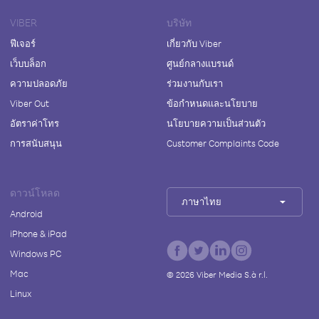
VIBER
บริษัท
ฟีเจอร์
เกี่ยวกับ Viber
เว็บบล็อก
ศูนย์กลางแบรนด์
ความปลอดภัย
ร่วมงานกับเรา
Viber Out
ข้อกำหนดและนโยบาย
อัตราค่าโทร
นโยบายความเป็นส่วนตัว
การสนับสนุน
Customer Complaints Code
ดาวน์โหลด
ภาษาไทย
Android
iPhone & iPad
Windows PC
Mac
©
2026
Viber Media S.à r.l.
Linux