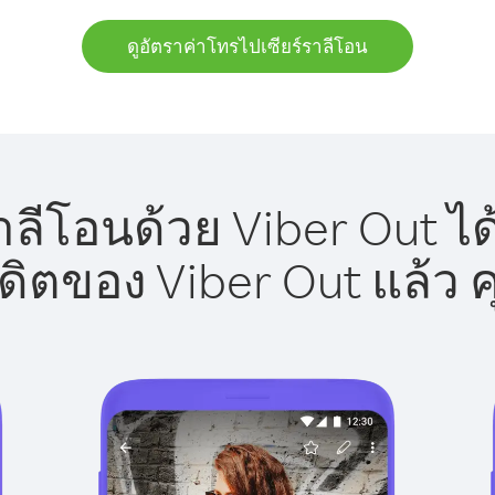
ดูอัตราค่าโทรไปเซียร์ราลีโอน
าลีโอนด้วย Viber Out ได
รดิตของ Viber Out แล้ว