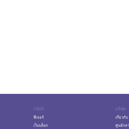
VIBER
บริษัท
ฟีเจอร์
เกี่ยวกับ
เว็บบล็อก
ศูนย์กล