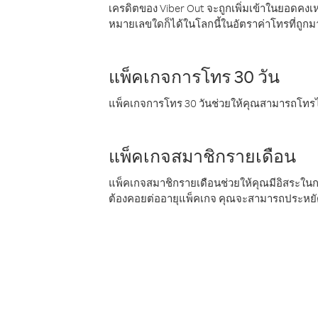
เครดิตของ Viber Out จะถูกเพิ่มเข้าในยอดคงเห
หมายเลขใดก็ได้ในโลกนี้ในอัตราค่าโทรที่ถูก
แพ็คเกจการโทร 30 วัน
แพ็คเกจการโทร 30 วันช่วยให้คุณสามารถโทรไป
แพ็คเกจสมาชิกรายเดือน
แพ็คเกจสมาชิกรายเดือนช่วยให้คุณมีอิสระใน
ต้องคอยต่ออายุแพ็คเกจ คุณจะสามารถประหยัด