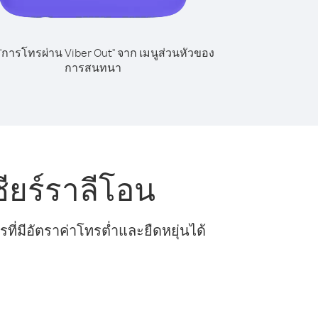
 "การโทรผ่าน Viber Out" จาก เมนูส่วนหัวของ
การสนทนา
ียร์ราลีโอน
ี่มีอัตราค่าโทรต่ำและยืดหยุ่นได้