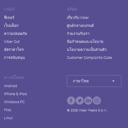
VIBER
บริษัท
ฟีเจอร์
เกี่ยวกับ Viber
เว็บบล็อก
ศูนย์กลางแบรนด์
ความปลอดภัย
ร่วมงานกับเรา
Viber Out
ข้อกำหนดและนโยบาย
อัตราค่าโทร
นโยบายความเป็นส่วนตัว
การสนับสนุน
Customer Complaints Code
ดาวน์โหลด
ภาษาไทย
Android
iPhone & iPad
Windows PC
Mac
©
2026
Viber Media S.à r.l.
Linux