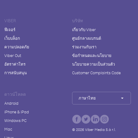
VIBER
บริษัท
ฟีเจอร์
เกี่ยวกับ Viber
เว็บบล็อก
ศูนย์กลางแบรนด์
ความปลอดภัย
ร่วมงานกับเรา
Viber Out
ข้อกำหนดและนโยบาย
อัตราค่าโทร
นโยบายความเป็นส่วนตัว
การสนับสนุน
Customer Complaints Code
ดาวน์โหลด
ภาษาไทย
Android
iPhone & iPad
Windows PC
Mac
©
2026
Viber Media S.à r.l.
Linux