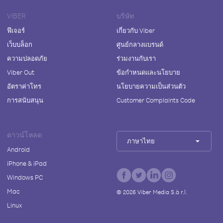
VIBER
บริษัท
ฟีเจอร์
เกี่ยวกับ Viber
เว็บบล็อก
ศูนย์กลางแบรนด์
ความปลอดภัย
ร่วมงานกับเรา
Viber Out
ข้อกำหนดและนโยบาย
อัตราค่าโทร
นโยบายความเป็นส่วนตัว
การสนับสนุน
Customer Complaints Code
ดาวน์โหลด
ภาษาไทย
Android
iPhone & iPad
Windows PC
Mac
©
2026
Viber Media S.à r.l.
Linux