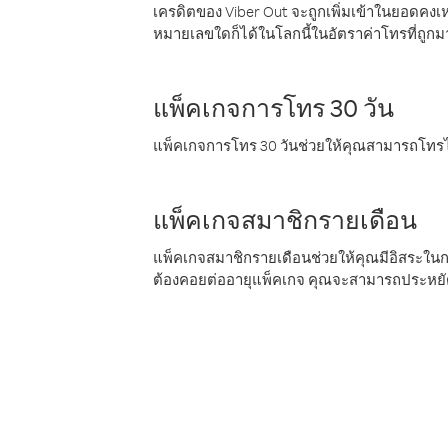
เครดิตของ Viber Out จะถูกเพิ่มเข้าในยอดคงเห
หมายเลขใดก็ได้ในโลกนี้ในอัตราค่าโทรที่ถูก
แพ็คเกจการโทร 30 วัน
แพ็คเกจการโทร 30 วันช่วยให้คุณสามารถโทรไป
แพ็คเกจสมาชิกรายเดือน
แพ็คเกจสมาชิกรายเดือนช่วยให้คุณมีอิสระใน
ต้องคอยต่ออายุแพ็คเกจ คุณจะสามารถประหยัด