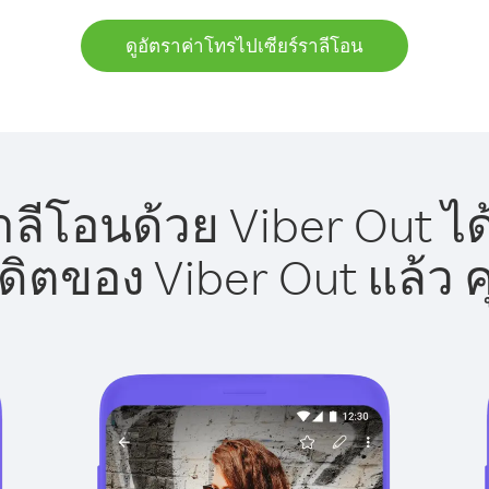
ดูอัตราค่าโทรไปเซียร์ราลีโอน
าลีโอนด้วย Viber Out ได
รดิตของ Viber Out แล้ว