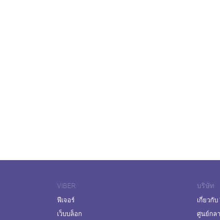
VIBER
บริษัท
ฟีเจอร์
เกี่ยวกับ
เว็บบล็อก
ศูนย์กล