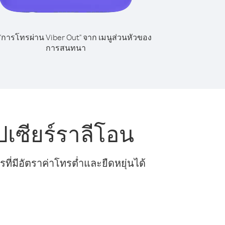
 "การโทรผ่าน Viber Out" จาก เมนูส่วนหัวของ
การสนทนา
เซียร์ราลีโอน
ี่มีอัตราค่าโทรต่ำและยืดหยุ่นได้