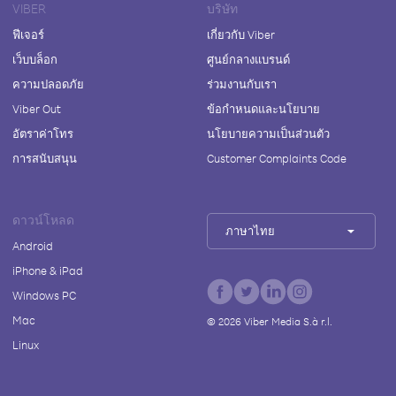
VIBER
บริษัท
ฟีเจอร์
เกี่ยวกับ Viber
เว็บบล็อก
ศูนย์กลางแบรนด์
ความปลอดภัย
ร่วมงานกับเรา
Viber Out
ข้อกำหนดและนโยบาย
อัตราค่าโทร
นโยบายความเป็นส่วนตัว
การสนับสนุน
Customer Complaints Code
ดาวน์โหลด
ภาษาไทย
Android
iPhone & iPad
Windows PC
Mac
©
2026
Viber Media S.à r.l.
Linux