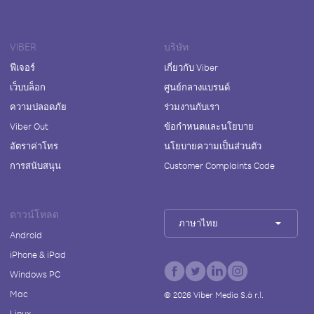
VIBER
บริษัท
ฟีเจอร์
เกี่ยวกับ Viber
เว็บบล็อก
ศูนย์กลางแบรนด์
ความปลอดภัย
ร่วมงานกับเรา
Viber Out
ข้อกำหนดและนโยบาย
อัตราค่าโทร
นโยบายความเป็นส่วนตัว
การสนับสนุน
Customer Complaints Code
ดาวน์โหลด
ภาษาไทย
Android
iPhone & iPad
Windows PC
Mac
©
2026
Viber Media S.à r.l.
Linux