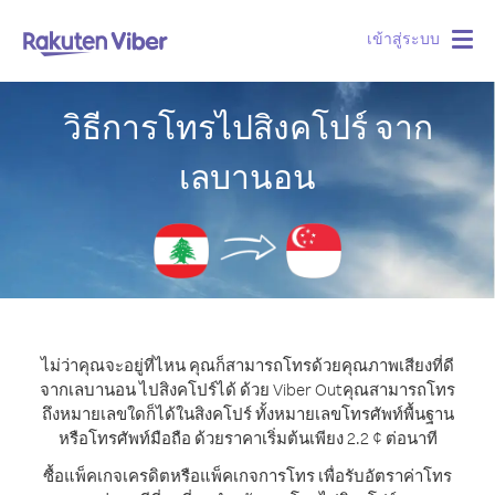
เข้าสู่ระบบ
Togg
navig
วิธีการโทรไปสิงคโปร์ จาก
เลบานอน
ไม่ว่าคุณจะอยู่ที่ไหน คุณก็สามารถโทรด้วยคุณภาพเสียงที่ดี
จากเลบานอน ไปสิงคโปร์ได้ ด้วย Viber Out
คุณสามารถโทร
ถึงหมายเลขใดก็ได้ในสิงคโปร์ ทั้งหมายเลขโทรศัพท์พื้นฐาน
หรือโทรศัพท์มือถือ ด้วยราคาเริ่มต้นเพียง 2.2 ¢ ต่อนาที
ซื้อแพ็คเกจเครดิตหรือแพ็คเกจการโทร เพื่อรับอัตราค่าโทร