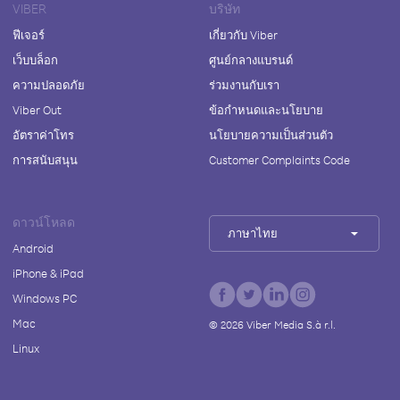
VIBER
บริษัท
ฟีเจอร์
เกี่ยวกับ Viber
เว็บบล็อก
ศูนย์กลางแบรนด์
ความปลอดภัย
ร่วมงานกับเรา
Viber Out
ข้อกำหนดและนโยบาย
อัตราค่าโทร
นโยบายความเป็นส่วนตัว
การสนับสนุน
Customer Complaints Code
ดาวน์โหลด
ภาษาไทย
Android
iPhone & iPad
Windows PC
Mac
©
2026
Viber Media S.à r.l.
Linux