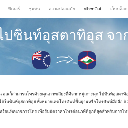
ฟีเจอร์
ชุมชน
ความปลอดภัย
Viber Out
เว็บบล็อก
ไปซินท์อุสตาทิอุส จาก
ไหน คุณก็สามารถโทรด้วยคุณภาพเสียงที่ดีจากหมู่เกาะคุก ไปซินท์อุสตาทิอุ
นซินท์อุสตาทิอุส ทั้งหมายเลขโทรศัพท์พื้นฐานหรือโทรศัพท์มือถือ ด้วยร
หรือแพ็คเกจการโทร เพื่อรับอัตราค่าโทรต่อนาทีที่ถูกที่สุดสำหรับการโท