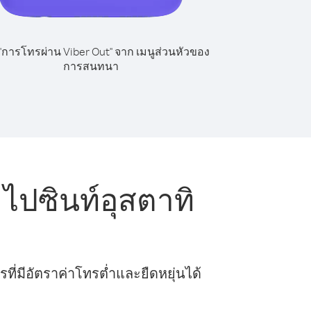
 "การโทรผ่าน Viber Out" จาก เมนูส่วนหัวของ
การสนทนา
ไปซินท์อุสตาทิ
ี่มีอัตราค่าโทรต่ำและยืดหยุ่นได้