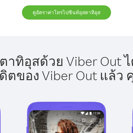
ดูอัตราค่าโทรไปซินท์อุสตาทิอุส
ตาทิอุสด้วย Viber Out ไ
รดิตของ Viber Out แล้ว