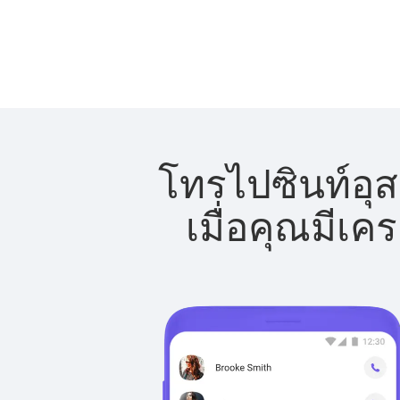
โทรไปซินท์อุส
เมื่อคุณมีเค