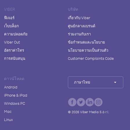
VIBER
บริษัท
ฟีเจอร์
เกี่ยวกับ Viber
เว็บบล็อก
ศูนย์กลางแบรนด์
ความปลอดภัย
ร่วมงานกับเรา
Viber Out
ข้อกำหนดและนโยบาย
อัตราค่าโทร
นโยบายความเป็นส่วนตัว
การสนับสนุน
Customer Complaints Code
ดาวน์โหลด
ภาษาไทย
Android
iPhone & iPad
Windows PC
Mac
©
2026
Viber Media S.à r.l.
Linux