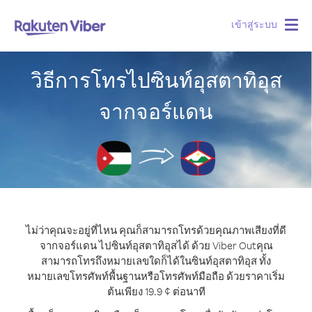
เข้าสู่ระบบ
Togg
navig
วิธีการโทรไปซินท์อุสตาทิอุส
จากจอร์แดน
ไม่ว่าคุณจะอยู่ที่ไหน คุณก็สามารถโทรด้วยคุณภาพเสียงที่ดี
จากจอร์แดน ไปซินท์อุสตาทิอุสได้ ด้วย Viber Out
คุณ
สามารถโทรถึงหมายเลขใดก็ได้ในซินท์อุสตาทิอุส ทั้ง
หมายเลขโทรศัพท์พื้นฐานหรือโทรศัพท์มือถือ ด้วยราคาเริ่ม
ต้นเพียง 19.9 ¢ ต่อนาที