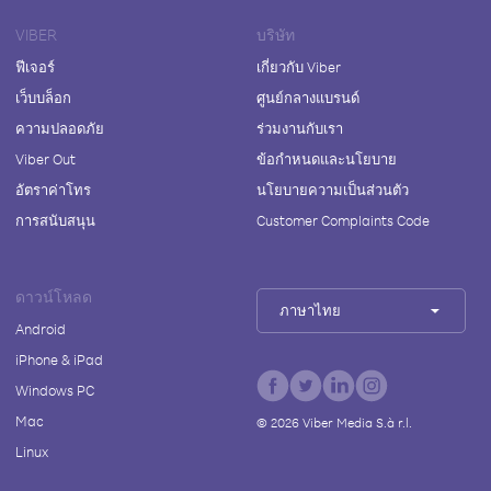
VIBER
บริษัท
ฟีเจอร์
เกี่ยวกับ Viber
เว็บบล็อก
ศูนย์กลางแบรนด์
ความปลอดภัย
ร่วมงานกับเรา
Viber Out
ข้อกำหนดและนโยบาย
อัตราค่าโทร
นโยบายความเป็นส่วนตัว
การสนับสนุน
Customer Complaints Code
ดาวน์โหลด
ภาษาไทย
Android
iPhone & iPad
Windows PC
Mac
©
2026
Viber Media S.à r.l.
Linux