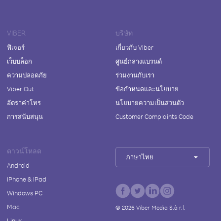
VIBER
บริษัท
ฟีเจอร์
เกี่ยวกับ Viber
เว็บบล็อก
ศูนย์กลางแบรนด์
ความปลอดภัย
ร่วมงานกับเรา
Viber Out
ข้อกำหนดและนโยบาย
อัตราค่าโทร
นโยบายความเป็นส่วนตัว
การสนับสนุน
Customer Complaints Code
ดาวน์โหลด
ภาษาไทย
Android
iPhone & iPad
Windows PC
Mac
©
2026
Viber Media S.à r.l.
Linux