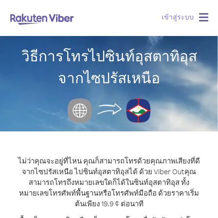
เข้าสู่ระบบ
Togg
navig
วิธีการโทรไปซินท์อุสตาทิอุส
จากไซปรัสเหนือ
ไม่ว่าคุณจะอยู่ที่ไหน คุณก็สามารถโทรด้วยคุณภาพเสียงที่ดี
จากไซปรัสเหนือ ไปซินท์อุสตาทิอุสได้ ด้วย Viber Out
คุณ
สามารถโทรถึงหมายเลขใดก็ได้ในซินท์อุสตาทิอุส ทั้ง
หมายเลขโทรศัพท์พื้นฐานหรือโทรศัพท์มือถือ ด้วยราคาเริ่ม
ต้นเพียง 19.9 ¢ ต่อนาที