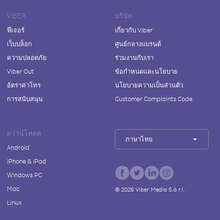
VIBER
บริษัท
ฟีเจอร์
เกี่ยวกับ Viber
เว็บบล็อก
ศูนย์กลางแบรนด์
ความปลอดภัย
ร่วมงานกับเรา
Viber Out
ข้อกำหนดและนโยบาย
อัตราค่าโทร
นโยบายความเป็นส่วนตัว
การสนับสนุน
Customer Complaints Code
ดาวน์โหลด
ภาษาไทย
Android
iPhone & iPad
Windows PC
Mac
©
2026
Viber Media S.à r.l.
Linux