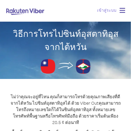
เข้าสู่ระบบ
Togg
navig
วิธีการโทรไปซินท์อุสตาทิอุส
จากไต้หวัน
ไม่ว่าคุณจะอยู่ที่ไหน คุณก็สามารถโทรด้วยคุณภาพเสียงที่ดี
จากไต้หวัน ไปซินท์อุสตาทิอุสได้ ด้วย Viber Out
คุณสามารถ
โทรถึงหมายเลขใดก็ได้ในซินท์อุสตาทิอุส ทั้งหมายเลข
โทรศัพท์พื้นฐานหรือโทรศัพท์มือถือ ด้วยราคาเริ่มต้นเพียง
20.5 ¢ ต่อนาที